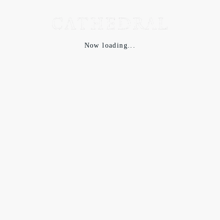
り中に入れたものが落ちない仕様になります。
腰部分には、ササフラスのフォールリーフの特徴の大きめのポ
Now loading...
ケットが左右にあります。
上からアクセスできる大型ポケットとその外側にスナップによ
り閉じることのできるポケットが前後アクセスできる物が付い
ています。
後は、内ポケットとアクセスポケットになります。