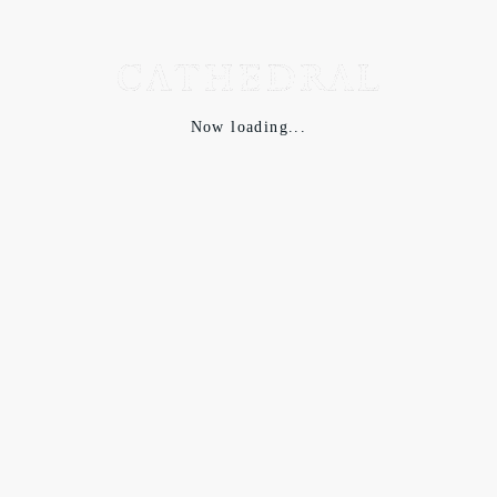
Now loading...
ベージュの上下の合わせも、BADモードな宇多田感があってか
なり可愛い。