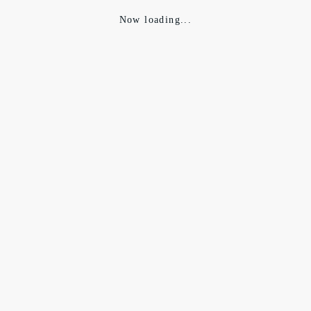
な括り。
Now loading...
その曖昧さがデザイナー佐久間さんにとっては最高の遊び場。
多様な個体から、さまざまな要素を抽出し組み合わせていく。
とこどりして、引き算して、整えていく
が腕の見せ所。