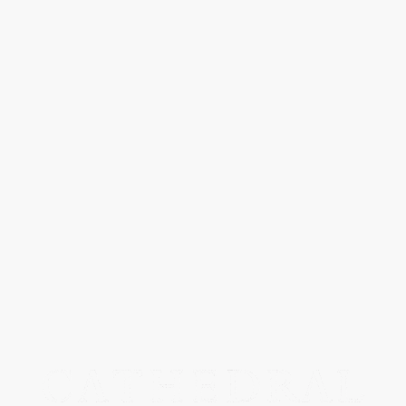
90年から1930年の間、フランス軍が支給されたブジュロンジャケッ
アソース、
urgeron、、、ググってみたら炊事兵や衛生兵の使う作業着のことら
や用途によって、ディテールはおろかデザインから全く違う個体も