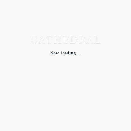
織田信長に登用され、本能寺の変の後には豊臣秀吉に仕えた千
利休。なにも削るものがないところまで無駄を省き、緊張感を
作りだすという「侘び茶（草庵の茶）」の完成者として知られ
ています。「侘び」の美意識を重んじ、禅の精神を求めた。深
い深い日本の緑です。
Now loading...