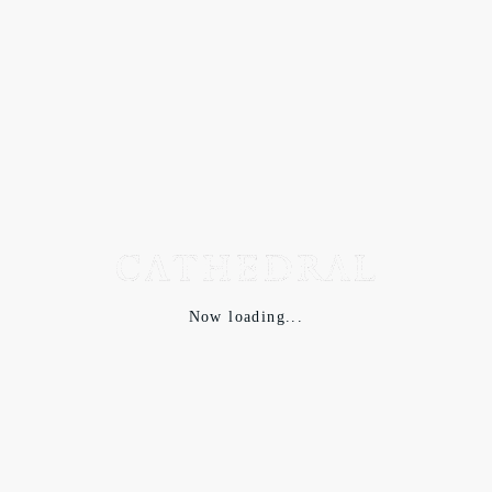
つらつらと生地について綴ったが、Gurankの真骨頂はそのシ
ルエットにもある。
ベースは野暮ったいのに、どこか上品で洒脱な感じ。ミリタリ
ーなのにラグジュアリー。
特にパンツは裾口までしっかりと広く、落ち感が生地の美しさ
Now loading...
と相俟って非常にエレガンスである。
このやや強い光沢も、何度も使用と洗濯を繰り返すことで繊維
が寝て、輝きが燻し銀のように落ち着いてくる。