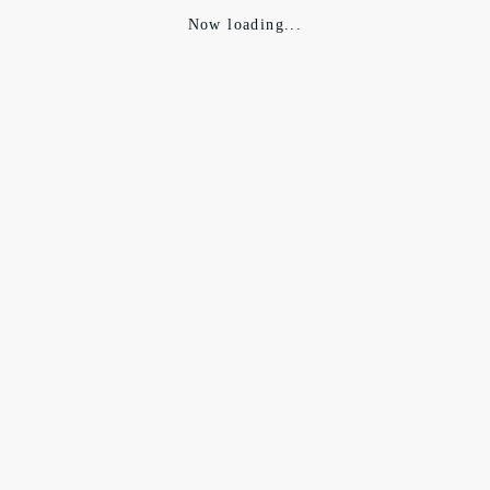
Now loading...
③長めの着丈はドローコードとマイクロパーツで自在の着丈に
調整可。