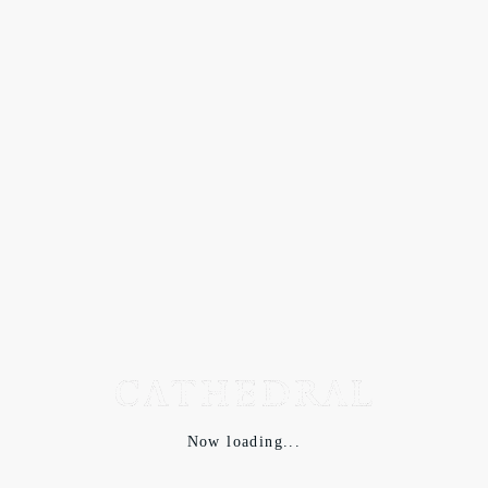
エリーではジョージジョンセンと深い関係を持つデザイナー、
アンドレアス・ミケルセンやハンス・ハンセンがデザインした
ものがなどが存在します。それらのジュエリーにはデザイナー
の色が大きく影響しており同年代にオリジナルで発表したデザ
インに酷似しているものや、全く同じデザインで刻印だけがテ
ィファニーネームに変更されているものがあります。その他に
も西ドイツ製やフィンランンド製、イギリス製など色々な国で
製造されたティファニージュエリーが存在しますが、それぞれ
に特徴があるデザインをしています。
・アメリカ国内で製造していたジュエリーも作る製品に合わせ
た工場を選び生産を行なっていました。有名な所では
Now loading...
R.Blackinton&Co、Thomae&company、Later&Sonsと言う国内
でも有名な企業に依頼していました。