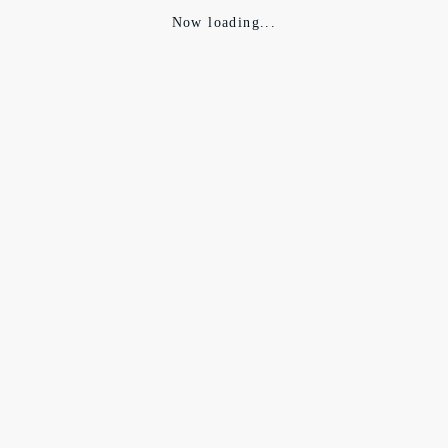
Now loading...
正面向いてくだい！
これでほんまに釣れんのか。。ルアー釣りは全然わかりませ
ん。
ただ道具は見てて面白いですけどね。