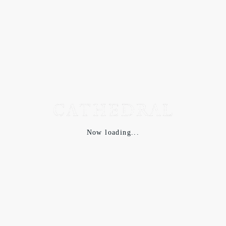
年末年始辺りにOPJ-030
新しい素材への挑戦、悪戦苦闘中です。度詰めコットン、天然
染め、裏WOOL起毛、切りっぱなし、のディテイルで新型のバ
スクT的なものになる予定です。
Now loading...