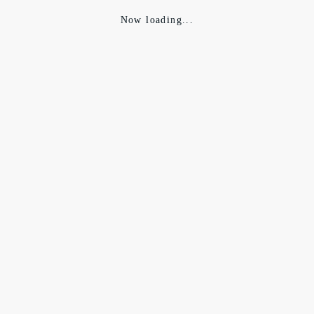
Now loading...
作目となるプロダクトは日本古来からの素材、苧麻（チョマ）を使い
の夏、026でも使用した素材です。
の素材の説明と重複しますが、まずは苧麻についてご説明致します