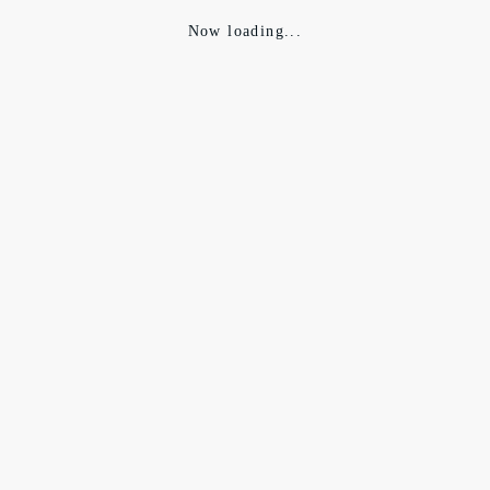
Now loading...
Cypress」
ypress」の方は、数年前に2サイズ上を購入。ワンウォッシュのま