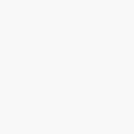
elkova」は、だいぶ前に1サイズ下をギュイギュイに伸ばして穿き
ラルのリミテッドの徳島墨染めデニム。現時点エエ雰囲気が出とっ
割と最初から柔らかめなので、1サイズ下でも馴染みは早かった。