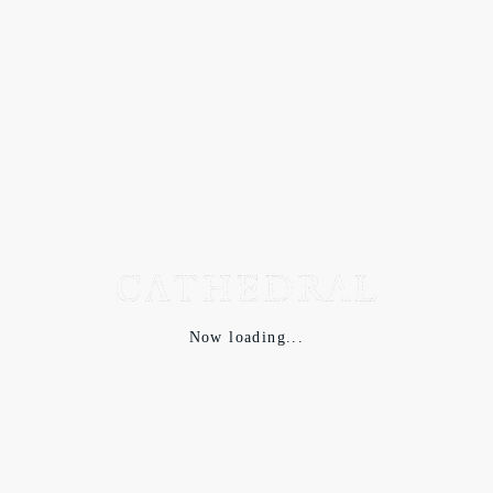
SCHEDULE8/19から8/22の日程で23ssの受注会を行います。
@cathedral_online でのご注文はできません。 遠方のお客様は
EMAIL.DMにてお問い合わせ下さい。
Now loading...